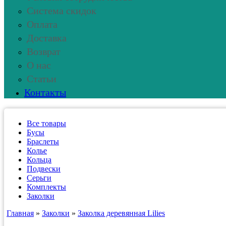
Система скидок
Оплата
Доставка
Возврат
О нас
Статьи
Контакты
Все товары
Бусы
Браслеты
Колье
Кольца
Подвески
Серьги
Комплекты
Заколки
Главная
»
Заколки
»
Заколка деревянная Lilies