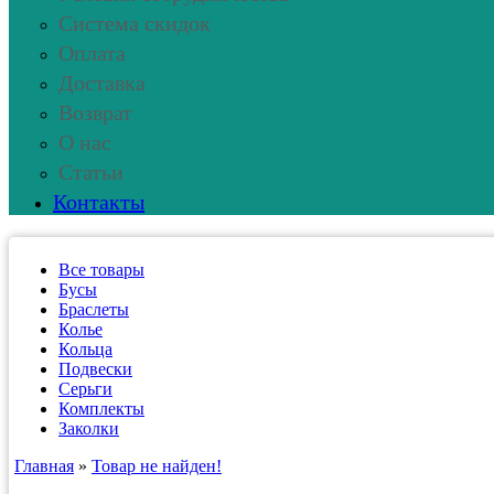
Система скидок
Оплата
Доставка
Возврат
О нас
Статьи
Контакты
Все товары
Бусы
Браслеты
Колье
Кольца
Подвески
Серьги
Комплекты
Заколки
Главная
»
Товар не найден!