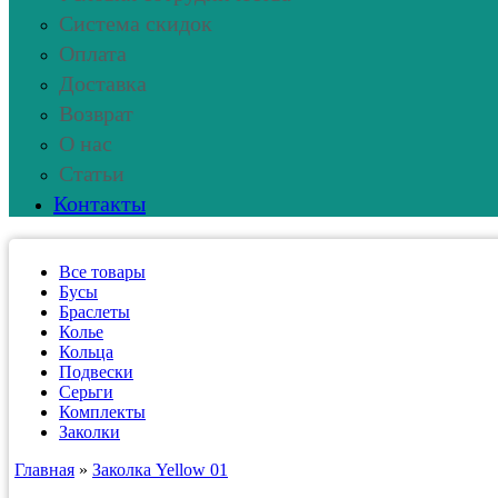
Система скидок
Оплата
Доставка
Возврат
О нас
Статьи
Контакты
Все товары
Бусы
Браслеты
Колье
Кольца
Подвески
Серьги
Комплекты
Заколки
Главная
»
Заколка Yellow 01