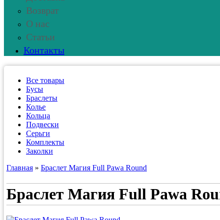
Возврат
О нас
Статьи
Контакты
Все товары
Бусы
Браслеты
Колье
Кольца
Подвески
Серьги
Комплекты
Заколки
Главная
»
Браслет Магия Full Pawa Round
Браслет Магия Full Pawa Ro